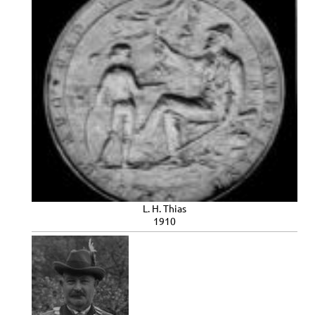
L. H. Thias
1910